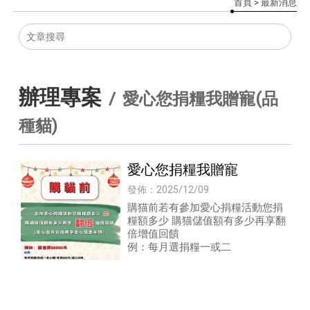
首頁
> 最新消息
辦理專案
愛心您捐糧我贈寵(品
種貓)
愛心您捐糧我贈寵
發佈：2025/12/09
購猫前若有參加愛心捐糧活動您捐
糧額多少 購猫儲值額有多少再享翻
倍增值回饋
例：每月選捐糧一或二