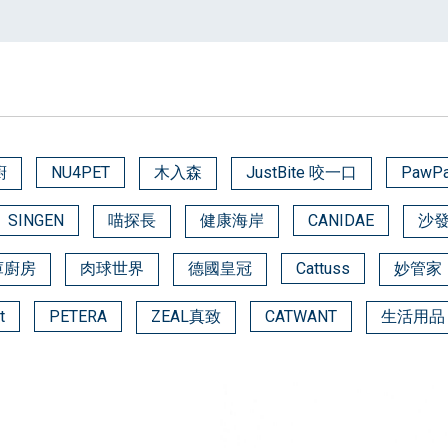
廚
NU4PET
木入森
JustBite 咬一口
PawP
SINGEN
喵探長
健康海岸
CANIDAE
沙
庫廚房
肉球世界
德國皇冠
Cattuss
妙管家
t
PETERA
ZEAL真致
CATWANT
生活用品