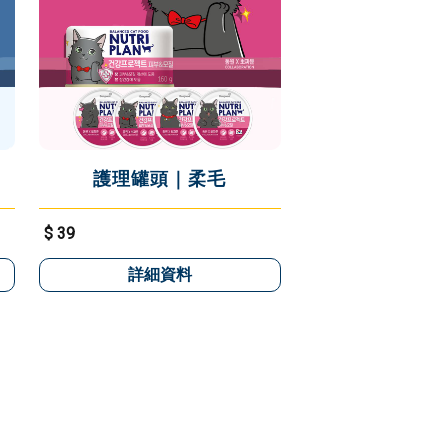
護理罐頭｜柔毛
$ 39
詳細資料