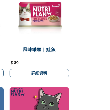
風味罐頭｜鮭魚
$ 39
詳細資料