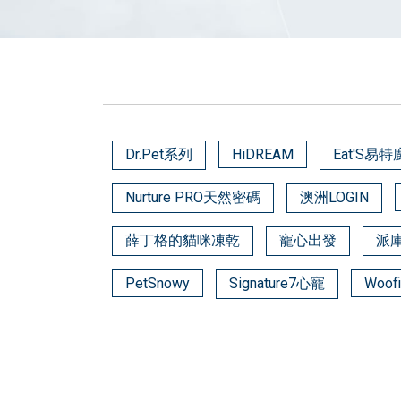
Dr.Pet系列
HiDREAM
Eat'S易特
Nurture PRO天然密碼
澳洲LOGIN
薛丁格的貓咪凍乾
寵心出發
派
PetSnowy
Signature7心寵
Woofi