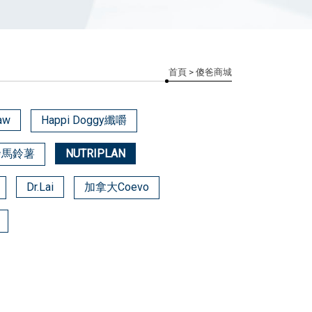
首頁
> 傻爸商城
aw
Happi Doggy纖嚼
發馬鈴薯
NUTRIPLAN
Dr.Lai
加拿大Coevo